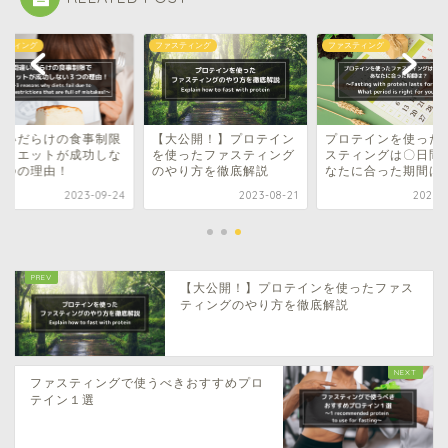
スティング
ファスティング
ファスティング
違いだらけの食事制限
【大公開！】プロテイン
プロテインを使った
ダイエットが成功しな
を使ったファスティング
スティングは〇日間
３つの理由！
のやり方を徹底解説
なたに合った期間は
2023-09-24
2023-08-21
2023-0
【大公開！】プロテインを使ったファス
ティングのやり方を徹底解説
ファスティングで使うべきおすすめプロ
テイン１選